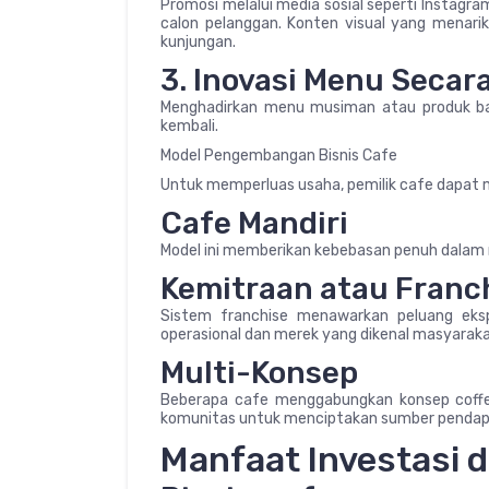
Promosi melalui media sosial seperti Instagr
calon pelanggan. Konten visual yang menari
kunjungan.
3. Inovasi Menu Secar
Menghadirkan menu musiman atau produk ba
kembali.
Model Pengembangan Bisnis Cafe
Untuk memperluas usaha, pemilik cafe dapat 
Cafe Mandiri
Model ini memberikan kebebasan penuh dalam
Kemitraan atau Franc
Sistem franchise menawarkan peluang eksp
operasional dan merek yang dikenal masyaraka
Multi-Konsep
Beberapa cafe menggabungkan konsep coffe
komunitas untuk menciptakan sumber penda
Manfaat Investasi d