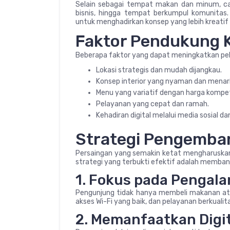
Selain sebagai tempat makan dan minum, cafe
bisnis, hingga tempat berkumpul komunitas
untuk menghadirkan konsep yang lebih kreati
Faktor Pendukung 
Beberapa faktor yang dapat meningkatkan pelu
Lokasi strategis dan mudah dijangkau.
Konsep interior yang nyaman dan menari
Menu yang variatif dengan harga kompet
Pelayanan yang cepat dan ramah.
Kehadiran digital melalui media sosial da
Strategi Pengemban
Persaingan yang semakin ketat mengharuskan 
strategi yang terbukti efektif adalah memban
1. Fokus pada Pengal
Pengunjung tidak hanya membeli makanan at
akses Wi-Fi yang baik, dan pelayanan berkuali
2. Memanfaatkan Digit