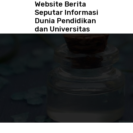
Website Berita
S
k
Seputar Informasi
i
Dunia Pendidikan
p
dan Universitas
t
o
c
o
n
t
e
n
t