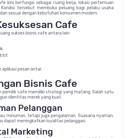
 kini berfungsi sebagai ruang kerja, lokasi pertemuan
. Kondisi tersebut membuka peluang bagi pelaku usaha
f dan sesuai dengan kebutuhan konsumen modern.
Kesuksesan Cafe
ang sukses bisnis cafe antara lain:
k.
itif.
n aplikasi pesan antar.
gan Bisnis Cafe
pemilik cafe memiliki strategi yang matang. Salah satu
gun identitas merek yang kuat.
aman Pelanggan
au minuman, tetapi juga pengalaman. Suasana nyaman,
tas dapat meningkatkan loyalitas pelanggan.
al Marketing