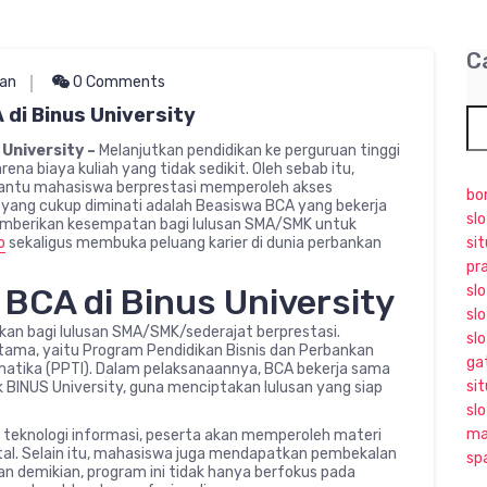
C
kan
0 Comments
di Binus University
 University –
Melanjutkan pendidikan ke perguruan tinggi
na biaya kuliah yang tidak sedikit. Oleh sebab itu,
antu mahasiswa berprestasi memperoleh akses
bo
m yang cukup diminati adalah Beasiswa BCA yang bekerja
sl
emberikan kesempatan bagi lulusan SMA/SMK untuk
o
sekaligus membuka peluang karier di dunia perbankan
si
pr
BCA di Binus University
sl
slo
an bagi lulusan SMA/SMK/sederajat berprestasi.
sl
 utama, yaitu Program Pendidikan Bisnis dan Perbankan
ga
matika (PPTI). Dalam pelaksanaannya, BCA bekerja sama
sit
k BINUS University, guna menciptakan lulusan yang siap
slo
ma
n teknologi informasi, peserta akan memperoleh materi
tal. Selain itu, mahasiswa juga mendapatkan pembekalan
sp
gan demikian, program ini tidak hanya berfokus pada