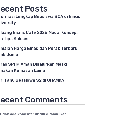
ecent Posts
formasi Lengkap Beasiswa BCA di Binus
iversity
luang Bisnis Cafe 2026 Modal Konsep,
n Tips Sukses
malan Harga Emas dan Perak Terbaru
nk Dunia
ras SPHP Aman Disalurkan Meski
unakan Kemasan Lama
ri Tahu Beasiswa S2 di UHAMKA
ecent Comments
Tidak ada komentar untuk ditampilkan.