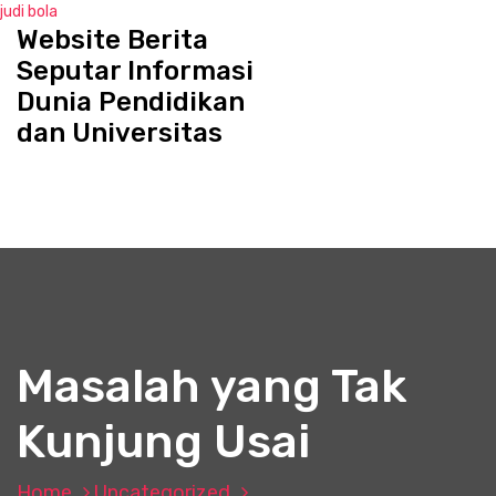
judi bola
Website Berita
S
k
Seputar Informasi
i
Dunia Pendidikan
p
dan Universitas
t
o
c
o
n
t
e
n
t
Masalah yang Tak
Kunjung Usai
Home
Uncategorized