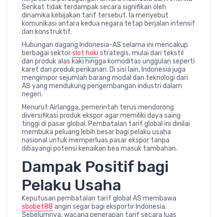
Serikat tidak terdampak secara signifikan oleh
dinamika kebijakan tarif tersebut. Ia menyebut
komunikasi antara kedua negara tetap berjalan intensif
dan konstruktif.
Hubungan dagang Indonesia-AS selama ini mencakup
berbagai sektor
slot hoki
strategis, mulai dari tekstil
dan produk alas kaki hingga komoditas unggulan seperti
karet dan produk perikanan. Di sisi lain, Indonesia juga
mengimpor sejumlah barang modal dan teknologi dari
AS yang mendukung pengembangan industri dalam
negeri.
Menurut Airlangga, pemerintah terus mendorong
diversifikasi produk ekspor agar memiliki daya saing
tinggi di pasar global. Pembatalan tarif global ini dinilai
membuka peluang lebih besar bagi pelaku usaha
nasional untuk memperluas pasar ekspor tanpa
dibayangi potensi kenaikan bea masuk tambahan.
Dampak Positif bagi
Pelaku Usaha
Keputusan pembatalan tarif global AS membawa
sbobet88
angin segar bagi eksportir Indonesia.
Sebelumnya, wacana penerapan tarif secara luas