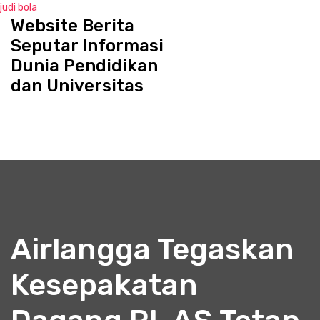
judi bola
Website Berita
S
k
Seputar Informasi
i
Dunia Pendidikan
p
dan Universitas
t
o
c
o
n
t
e
n
t
Airlangga Tegaskan
Kesepakatan