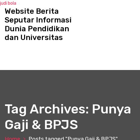
judi bola
Website Berita
S
k
Seputar Informasi
i
Dunia Pendidikan
p
dan Universitas
t
o
c
o
n
t
e
n
t
Tag Archives: Punya
Gaji & BPJS
Home
Posts tagged "Punya Gaji & BPJS"