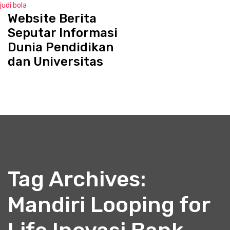
judi bola
Website Berita
S
k
Seputar Informasi
i
Dunia Pendidikan
p
dan Universitas
t
o
c
o
n
t
e
n
t
Tag Archives:
Mandiri Looping for