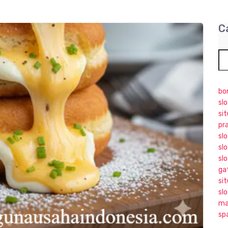
C
bo
sl
si
pr
sl
slo
sl
ga
sit
slo
ma
sp