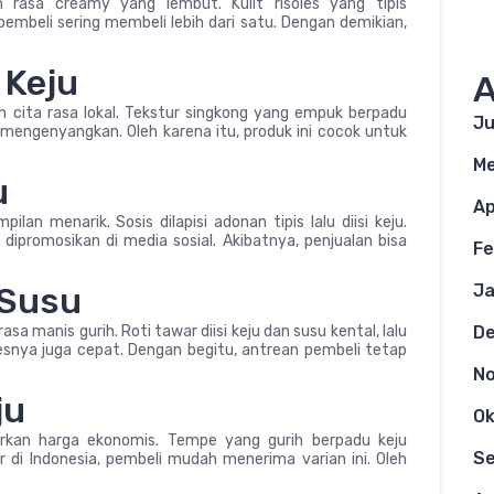
n rasa creamy yang lembut. Kulit risoles yang tipis
embeli sering membeli lebih dari satu. Dengan demikian,
 Keju
A
kan cita rasa lokal. Tekstur singkong yang empuk berpadu
Ju
a mengenyangkan. Oleh karena itu, produk ini cocok untuk
Me
u
Ap
an menarik. Sosis dilapisi adonan tipis lalu diisi keju.
dipromosikan di media sosial. Akibatnya, penjualan bisa
Fe
 Susu
Ja
sa manis gurih. Roti tawar diisi keju dan susu kental, lalu
D
esnya juga cepat. Dengan begitu, antrean pembeli tetap
N
ju
Ok
arkan harga ekonomis. Tempe yang gurih berpadu keju
S
 di Indonesia, pembeli mudah menerima varian ini. Oleh