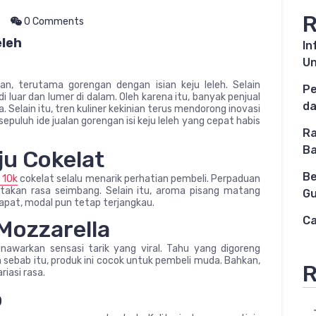
R
0 Comments
eleh
In
Un
an, terutama gorengan dengan isian keju leleh. Selain
Pe
i luar dan lumer di dalam. Oleh karena itu, banyak penjual
da
 Selain itu, tren kuliner kekinian terus mendorong inovasi
sepuluh ide jualan gorengan isi keju leleh yang cepat habis
Ra
Ba
ju Cokelat
Be
 10k
cokelat selalu menarik perhatian pembeli. Perpaduan
ptakan rasa seimbang. Selain itu, aroma pisang matang
G
apat, modal pun tetap terjangkau.
Ca
 Mozzarella
nawarkan sensasi tarik yang viral. Tahu yang digoreng
 sebab itu, produk ini cocok untuk pembeli muda. Bahkan,
R
iasi rasa.
o