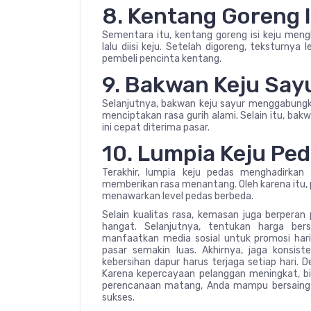
8. Kentang Goreng I
Sementara itu, kentang goreng isi keju mengh
lalu diisi keju. Setelah digoreng, teksturny
pembeli pencinta kentang.
9. Bakwan Keju Say
Selanjutnya, bakwan keju sayur menggabungk
menciptakan rasa gurih alami. Selain itu, bakw
ini cepat diterima pasar.
10. Lumpia Keju Pe
Terakhir, lumpia keju pedas menghadirkan 
memberikan rasa menantang. Oleh karena itu, 
menawarkan level pedas berbeda.
Selain kualitas rasa, kemasan juga berperan
hangat. Selanjutnya, tentukan harga be
manfaatkan media sosial untuk promosi haria
pasar semakin luas. Akhirnya, jaga konsist
kebersihan dapur harus terjaga setiap hari. 
Karena kepercayaan pelanggan meningkat, bis
perencanaan matang, Anda mampu bersaing 
sukses.