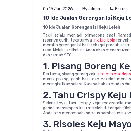
On 15 Jan 2026
By admin
Bisnis
10 Ide Jualan Gorengan Isi Keju L
10 Ide Jualan Gorengan Isi Keju Leleh
Takjil selalu menjadi primadona saat Ramad
rasanya gurih, teksturnya
link judi bola
renyah d
memilih gorengan isi keju sebagai produk utama.
rasa. Melalui artikel ini, Anda akan menemukan 
dan ramah SEO.
1. Pisang Goreng Ke
Pertama, pisang goreng keju
slot minimal depo
manis pisang, gurih keju, dan cokelat menci
meningkatkan selera. Karena bahan mudah did
2. Tahu Crispy Keju
Selanjutnya, tahu crispy keju mozzarella me
garing menyimpan keju meleleh di tengah. Oleh
Anda bisa menambahkan saus sambal untuk var
3. Risoles Keju May