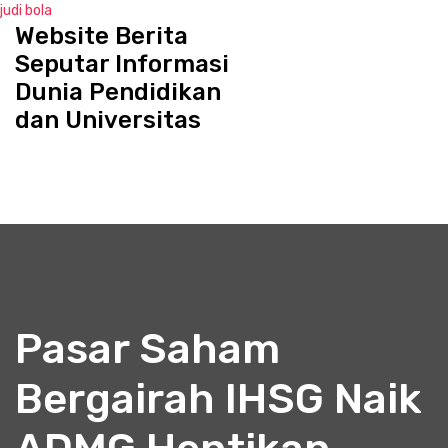
judi bola
Website Berita
S
k
Seputar Informasi
i
Dunia Pendidikan
p
dan Universitas
t
o
c
o
n
t
e
n
t
Pasar Saham
Bergairah IHSG Naik