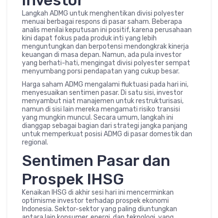
Investor
Langkah ADMG untuk menghentikan divisi polyester
menuai berbagai respons di pasar saham. Beberapa
analis menilai keputusan ini positif, karena perusahaan
kini dapat fokus pada produk inti yang lebih
menguntungkan dan berpotensi mendongkrak kinerja
keuangan di masa depan. Namun, ada pula investor
yang berhati-hati, mengingat divisi polyester sempat
menyumbang porsi pendapatan yang cukup besar.
Harga saham ADMG mengalami fluktuasi pada hari ini,
menyesuaikan sentimen pasar. Di satu sisi, investor
menyambut niat manajemen untuk restrukturisasi,
namun di sisi lain mereka mengamati risiko transisi
yang mungkin muncul. Secara umum, langkah ini
dianggap sebagai bagian dari strategi jangka panjang
untuk memperkuat posisi ADMG di pasar domestik dan
regional.
Sentimen Pasar dan
Prospek IHSG
Kenaikan IHSG di akhir sesi hari ini mencerminkan
optimisme investor terhadap prospek ekonomi
Indonesia. Sektor-sektor yang paling diuntungkan
antara lain konsumer, energi, dan teknologi, yang